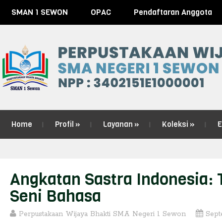
SMAN 1 SEWON
OPAC
Pendaftaran Anggota
Home
Profil
»
Layanan
»
Koleksi
»
E
Angkatan Sastra Indonesia:
Seni Bahasa
Perpustakaan Wijaya Bhakti SMA Negeri 1 Sewon
Sept