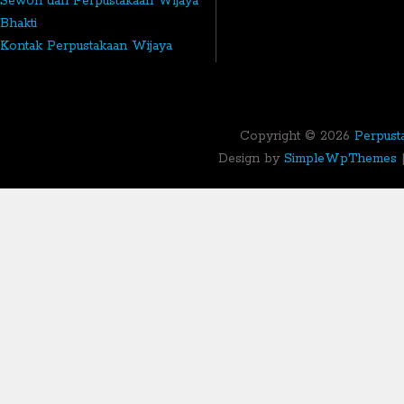
Sewon dan Perpustakaan Wijaya
Bhakti
Kontak Perpustakaan Wijaya
Bhakti
Copyright ©
2026
Perpust
Design by
SimpleWpThemes