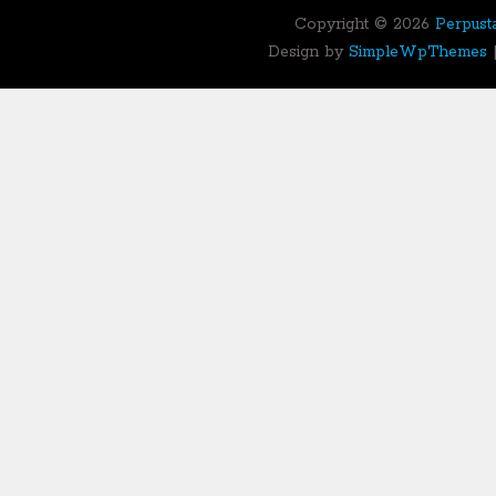
Copyright ©
2026
Perpust
Design by
SimpleWpThemes