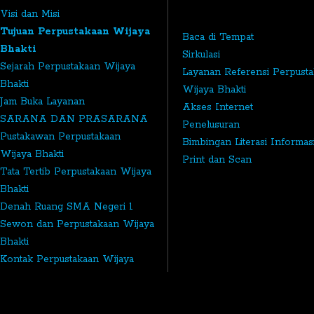
Visi dan Misi
Tujuan Perpustakaan Wijaya
Baca di Tempat
Bhakti
Sirkulasi
Sejarah Perpustakaan Wijaya
Layanan Referensi Perpust
Bhakti
Wijaya Bhakti
Jam Buka Layanan
Akses Internet
SARANA DAN PRASARANA
Penelusuran
Pustakawan Perpustakaan
Bimbingan Literasi Informas
Wijaya Bhakti
Print dan Scan
Tata Tertib Perpustakaan Wijaya
Bhakti
Denah Ruang SMA Negeri 1
Sewon dan Perpustakaan Wijaya
Bhakti
Kontak Perpustakaan Wijaya
Bhakti