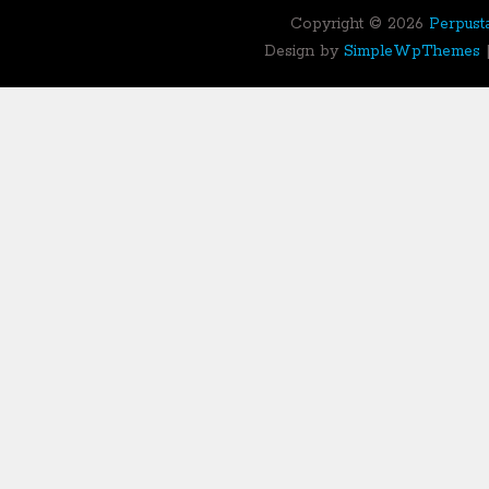
Copyright ©
2026
Perpust
Design by
SimpleWpThemes