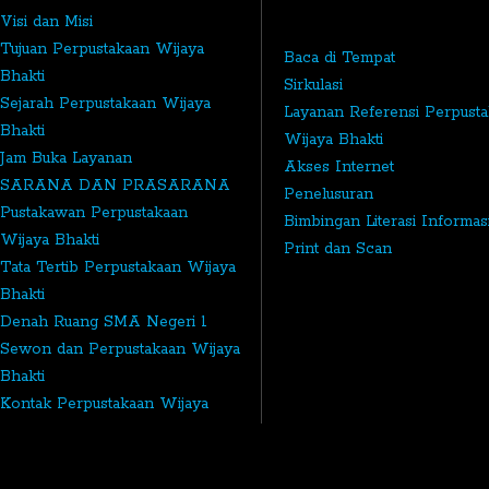
Visi dan Misi
Tujuan Perpustakaan Wijaya
Baca di Tempat
Bhakti
Sirkulasi
Sejarah Perpustakaan Wijaya
Layanan Referensi Perpust
Bhakti
Wijaya Bhakti
Jam Buka Layanan
Akses Internet
SARANA DAN PRASARANA
Penelusuran
Pustakawan Perpustakaan
Bimbingan Literasi Informas
Wijaya Bhakti
Print dan Scan
Tata Tertib Perpustakaan Wijaya
Bhakti
Denah Ruang SMA Negeri 1
Sewon dan Perpustakaan Wijaya
Bhakti
Kontak Perpustakaan Wijaya
Bhakti