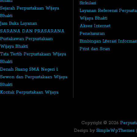
Bhakti
Sirkulasi
Sejarah Perpustakaan Wijaya
Layanan Referensi Perpust
Bhakti
Wijaya Bhakti
Jam Buka Layanan
Akses Internet
SARANA DAN PRASARANA
Penelusuran
Pustakawan Perpustakaan
Bimbingan Literasi Informas
Wijaya Bhakti
Print dan Scan
Tata Tertib Perpustakaan Wijaya
Bhakti
Denah Ruang SMA Negeri 1
Sewon dan Perpustakaan Wijaya
Bhakti
Kontak Perpustakaan Wijaya
Bhakti
Copyright ©
2026
Perpust
Design by
SimpleWpThemes