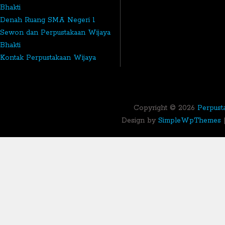
Bhakti
Denah Ruang SMA Negeri 1
Sewon dan Perpustakaan Wijaya
Bhakti
Kontak Perpustakaan Wijaya
Bhakti
Copyright ©
2026
Perpust
Design by
SimpleWpThemes