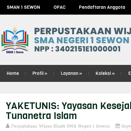
SMAN 1 SEWON
OPAC
Pendaftaran Anggota
Home
Profil
»
Layanan
»
Koleksi
»
E
YAKETUNIS: Yayasan Keseja
Tunanetra Islam
Perpustakaan Wijaya Bhakti SMA Negeri 1 Sewon
Sept